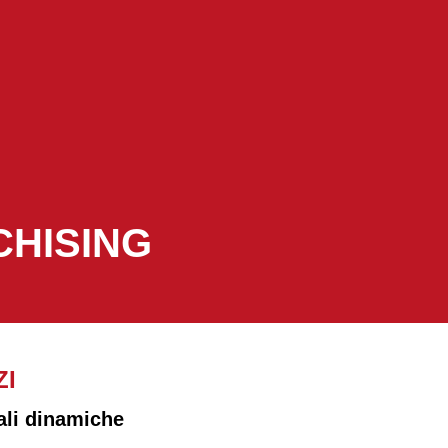
CHISING
ZI
tali dinamiche